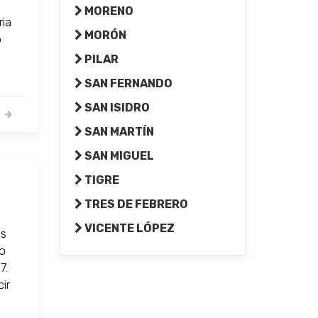
MORENO
ria
MORÓN
o
PILAR
SAN FERNANDO
SAN ISIDRO
SAN MARTÍN
SAN MIGUEL
TIGRE
TRES DE FEBRERO
VICENTE LÓPEZ
as
do
7.
cir