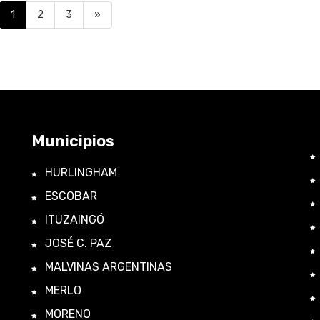
1
2
3
»
Municipios
HURLINGHAM
ESCOBAR
ITUZAINGÓ
JOSÉ C. PAZ
MALVINAS ARGENTINAS
MERLO
MORENO