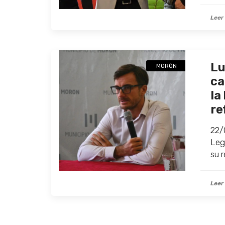
Leer
Lu
MORÓN
ca
la
re
22/
Legi
su 
Leer