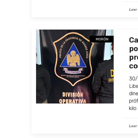
Leer
Ca
MORÓN
po
pr
co
30/
Lib
din
pró
kilo
Leer