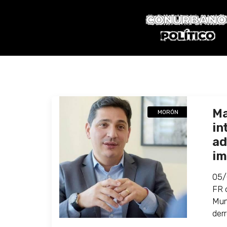
Ma
MORÓN
in
ad
im
05/
FR 
Mun
derr