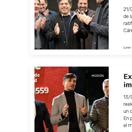
21/
de 
rat
Cám
Leer
Ex
MORÓN
im
13/0
ree
un 
En p
el m