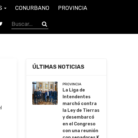
S
CONURBANO
PROVINCIA
ÚLTIMAS NOTICIAS
PROVINCIA
La Liga de
Intendentes
marchó contra
l
la Ley de Tierras
y desembarcó
en el Congreso
con una reunión
con senadores K