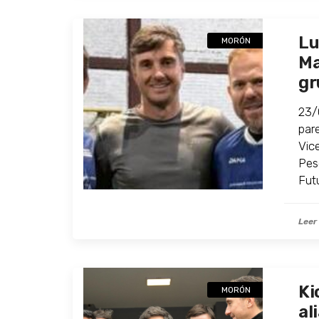
Lu
MORÓN
Ma
gr
23/
par
Vic
Pes
Fut
Leer
Ki
MORÓN
al