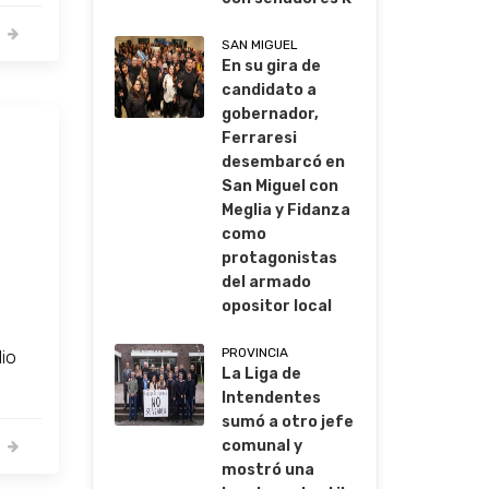
SAN MIGUEL
En su gira de
candidato a
gobernador,
Ferraresi
desembarcó en
San Miguel con
Meglia y Fidanza
como
protagonistas
del armado
opositor local
a
PROVINCIA
dio
La Liga de
Intendentes
sumó a otro jefe
comunal y
mostró una